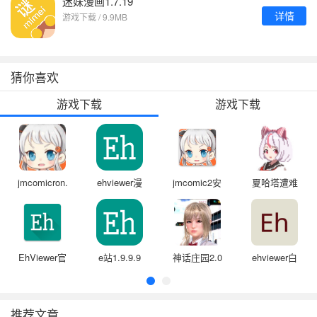
迷妹漫画1.7.19
详情
游戏下载 / 9.9MB
猜你喜欢
游戏下载
游戏下载
jmcomicron.mic
ehviewer漫
jmcomic2安
夏哈塔遭难
天堂安装包
画
装包1.7.4
的一天正式
版官网
EhViewer官
e站1.9.9.9
神话庄园2.0
ehviewer白
方版绿色
最新版本
汉化版
色版1.9.9.9
推荐文章