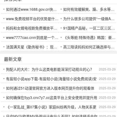
如何通过www.1688.gov.cn快速获取政府服务：政务公开与企业支持的全面指南
如何有效缓解爽、躁、多水等情绪问题，避免快受不了了的困境？
www.免费视频平台的优势是什么？为何越来越多用户选择它？
为什么很多公司提供“一级做AE是免费”岗位？这些岗位是否值得申请？
妈妈和女婿电视剧免费播放平台推荐：如何轻松在线免费观看最新家庭剧集？
91国精产品秘，一区二区三区有什么区别？哪个更适合您？
www7777cao.cnm到底是一个什么样的网站？揭秘它的独特魅力与未来发展前景
《头等舱:特殊待遇》韩国：豪华背后的阶层冲突与人性探讨
法国满天星《勤务秘书》：现代职场的权力博弈与人际纠葛，你是否能在这场挑战中脱颖而出？
高三陪读妈妈如何正确选择与使用避孕套以保障健康？
最新文章
狗配人的大片：为什么这类电影能深深打动观众的心？
2025-03-29
有盐轻小说app下载-有盐轻小说(海量轻小说免费阅读)安
2025-03-29
如何通过51动漫官网官方进入版本网页提升你的观看体
2025-03-29
卓版下载v1.0
如何确保在5yy3.cnv7y7.cc这类平台上安全使用并提升用
2025-03-29
验？探索新版网页的多项亮点：更加流畅、安全与个性化
《一家乱战_第07集小说》家庭纠纷再升级，人物关系更
2025-03-29
户体验？
的体验！
日产MV与欧美MV外观设计有什么不同？如何选择适合你
2025-03-29
加复杂，接下来会如何发展？