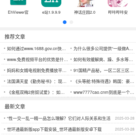
EhViewer官
e站1.9.9.9
神话庄园2.0
哔咔哔咔安
方版绿色
最新版本
汉化版
卓版
推荐文章
如何通过www.1688.gov.cn快速获取政府服务：政务公开与企业支持的全面指南
为什么很多公司提供“一级做AE是免费”岗位？这些岗位是否值得申请？
www.免费视频平台的优势是什么？为何越来越多用户选择它？
如何有效缓解爽、躁、多水等情绪问题，避免快受不了了的困境？
妈妈和女婿电视剧免费播放平台推荐：如何轻松在线免费观看最新家庭剧集？
91国精产品秘，一区二区三区有什么区别？哪个更适合您？
法国满天星《勤务秘书》：现代职场的权力博弈与人际纠葛，你是否能在这场挑战中脱颖而出？
《头等舱:特殊待遇》韩国：豪华背后的阶层冲突与人性探讨
《金瓶双梅2房奴试爱》：如何在沉重的房贷压力下寻找爱情的出路？
www7777cao.cnm到底是一个什么样的网站？揭秘它的独特魅力与未来发展前景
最新文章
“性一交一乱一精一品怎么理解？它们对人际关系和生活
2025-03-28
世环通最新版app下载安装_世环通最新版安卓下载
2025-03-28
方式的影响是什么？”