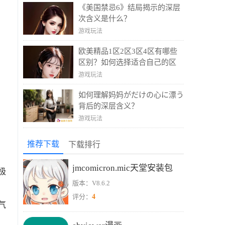
《美国禁忌6》结局揭示的深层
次含义是什么？
游戏玩法
欧美精品1区2区3区4区有哪些
区别？如何选择适合自己的区
域？
游戏玩法
如何理解妈妈がだけの心に漂う
背后的深层含义？
游戏玩法
推荐下载
下载排行
jmcomicron.mic天堂安装包
极
版本：V8.6.2
4
评分：
气