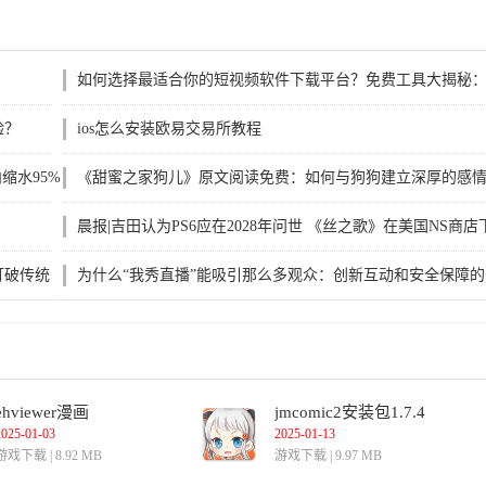
如何选择最适合你的短视频软件下载平台？免费工具大揭秘
哪个更适合你？
验？
ios怎么安装欧易交易所教程
内缩水95%
《甜蜜之家狗儿》原文阅读免费：如何与狗狗建立深厚的感
并提升它们的幸福感？
晨报|吉田认为PS6应在2028年问世 《丝之歌》在美国NS商店
架
打破传统
为什么“我秀直播”能吸引那么多观众：创新互动和安全保障的
美结合
ehviewer漫画
jmcomic2安装包1.7.4
2025-01-03
2025-01-13
游戏下载 | 8.92 MB
游戏下载 | 9.97 MB