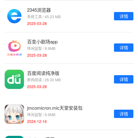
2345浏览器
详情
系统工具 / 45.23 MB
2025-03-28
百变小剧场app
详情
休闲益智 / 9.9MB
2025-03-28
百度阅读纯净版
详情
新闻阅读 / 26.30 MB
2025-03-28
jmcomicron.mic天堂安装包
详情
休闲益智 / 9.9MB
2024-12-16