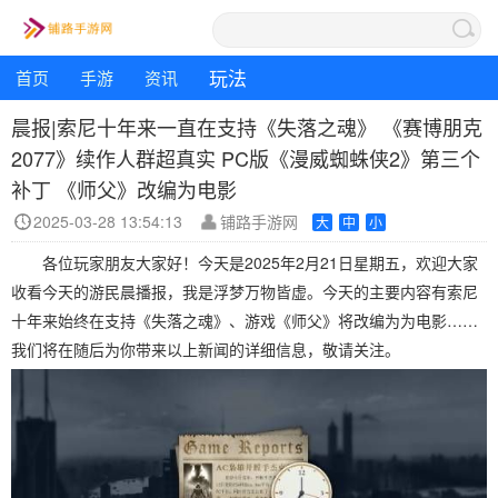
玩法
首页
手游
资讯
晨报|索尼十年来一直在支持《失落之魂》 《赛博朋克
2077》续作人群超真实 PC版《漫威蜘蛛侠2》第三个
补丁 《师父》改编为电影
2025-03-28 13:54:13
铺路手游网
大
中
小
各位玩家朋友大家好！今天是2025年2月21日星期五，欢迎大家
收看今天的游民晨播报，我是浮梦万物皆虚。今天的主要内容有索尼
十年来始终在支持《失落之魂》、游戏《师父》将改编为为电影……
我们将在随后为你带来以上新闻的详细信息，敬请关注。