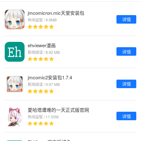
jmcomicron.mic天堂安装包
详情
休闲益智 / 9.9MB
ehviewer漫画
详情
新闻阅读 / 8.92 MB
jmcomic2安装包1.7.4
详情
新闻阅读 / 9.97 MB
夏哈塔遭难的一天正式版官网
详情
休闲益智 / 11.50M