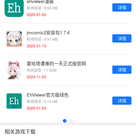
ehviewer漫画
详情
新闻阅读 / 8.92 MB
2025-01-03
jmcomic2安装包1.7.4
详情
新闻阅读 / 9.97 MB
2025-01-13
夏哈塔遭难的一天正式版官网
详情
休闲益智 / 11.50M
2024-11-23
EhViewer官方版绿色
详情
新闻阅读 / 9.16 MB
2025-01-03
相关游戏下载