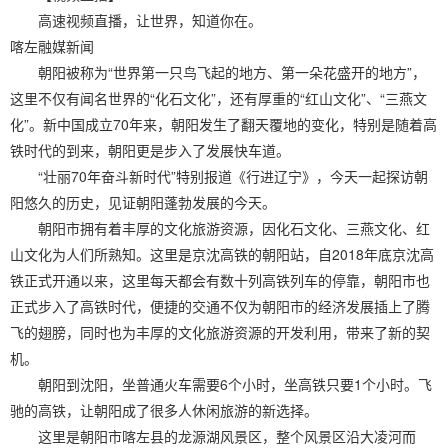
高速视频直播，让世界，知道你在。
喀左融媒新闻
朝阳被称为“世界第一只鸟飞起的地方、第一朵花盛开的地方”，
这里不仅有闻名世界的“化石文化”，还有厚重的“红山文化”、“三燕文
化”。新中国成立70年来，朝阳发生了翻天覆地的变化，特别是随着高
铁时代的到来，朝阳更是步入了发展快车道。
“壮丽70年奋斗新时代”特别报道《行进辽宁》，今天一起探访朝
阳悠久的历史，见证朝阳蓬勃发展的今天。
朝阳市拥有着丰厚的文化旅游资源，因化石文化、三燕文化、红
山文化为人们所熟知。这里是京沈高铁的朝阳站，自2018年底京沈高
铁正式开通以来，这里每天都会有数十列高铁列车的停靠，朝阳市也
正式步入了高铁时代，便捷的交通不仅为朝阳市的经济发展插上了腾
飞的翅膀，同时也为丰厚的文化旅游资源的开发利用，带来了新的契
机。
朝阳到沈阳，坐普通火车需要6个小时，坐高铁只要1个小时。飞
驰的高铁，让朝阳成了很多人休闲旅游的新选择。
这里是朝阳市喀左县的龙源湖风景区，整个风景区沿大凌河而