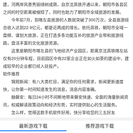
建，河两岸风景秀丽绿树成荫，自京沈高铁开通以来，朝阳市各县区
之间的时空距离被缩短了，同时也助力了朝阳市全域旅游的发展。
今年前7月，到喀左县旅游的人数就突破了300万次，全县旅游综
合收入达到22.9亿元，都是近两成的增长。依托高铁，朝阳市全域一
盘棋、谋划大旅游，正在打造多条功能互补的旅游产业带和旅游线
路，盘活丰富的文化旅游资源。
这里是朝阳市喀左县的飞地经济产业园区，距离京沈高铁喀左站
仅有20分钟车程，目前园区中有22家企业正在如火如荼的建设中，建
成较早的企业都已经入驻投产。
软件推荐
锦观新闻：有八大类栏目，满足你的任何需求，新闻更新速度
快，让你第一时间知道发生的消息，消息内容准确。
融磐安：每日24小时不间断地带来磐安快速、全面的海量新闻资
讯，权威解读政策动向和经济形势，实时提供贴心的生活服务。
怎么样，觉得这款手机软件好用，快分享给您的三五好友
最新游戏下载
推荐游戏下载