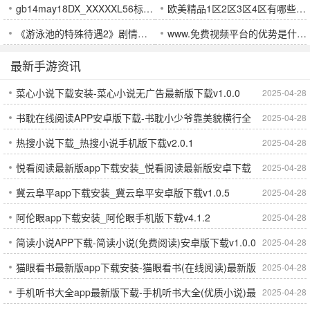
gb14may18DX_XXXXXL56标准的深度解析：如何确保产品符合行业要求？
欧美精品1区2区3区4区有哪些区别？如何选择适合自己的区域？
《游泳池的特殊待遇2》剧情与人物发展如何呈现多层次的情感冲突与成长？
www.免费视频平台的优势是什么？为何越来越多用户选择它？
最新手游资讯
菜心小说下载安装-菜心小说无广告最新版下载v1.0.0
2025-04-28
书耽在线阅读APP安卓版下载-书耽小少爷靠美貌横行全
2025-04-28
热搜小说下载_热搜小说手机版下载v2.0.1
2025-04-28
系统免费在线阅读软件下载
悦看阅读最新版app下载安装_悦看阅读最新版安卓下载
2025-04-28
冀云阜平app下载安装_冀云阜平安卓版下载v1.0.5
2025-04-28
v1.0
阿伦眼app下载安装_阿伦眼手机版下载v4.1.2
2025-04-28
简读小说APP下载-简读小说(免费阅读)安卓版下载v1.0.0
2025-04-28
猫眼看书最新版app下载安装-猫眼看书(在线阅读)最新版
2025-04-28
手机听书大全app最新版下载-手机听书大全(优质小说)最
2025-04-28
下载v1.5